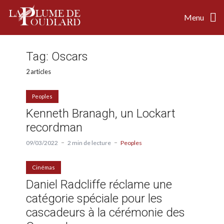
Menu
Tag:
Oscars
2 articles
Peoples
Kenneth Branagh, un Lockart
recordman
09/03/2022
2 min de lecture
Peoples
Cinémas
Daniel Radcliffe réclame une
catégorie spéciale pour les
cascadeurs à la cérémonie des