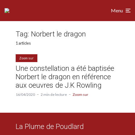
Menu
Tag:
Norbert le dragon
1 articles
Zoom sur
Une constellation a été baptisée
Norbert le dragon en référence
aux oeuvres de J.K Rowling
16/04/2020
2 min de lecture
Zoom sur
La Plume de Poudlard