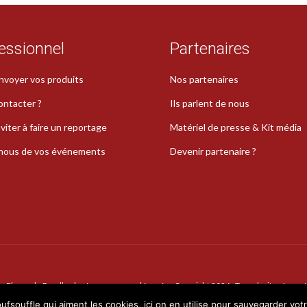
essionnel
Partenaires
nvoyer vos produits
Nos partenaires
ontacter ?
Ils parlent de nous
viter à faire un reportage
Matériel de presse & Kit média
-nous de vos événements
Devenir partenaire ?
La Plume de Poudlard est une marque déposée · Copyright 2026 · Tous droits réservé
oufsouffle qui aiment les cookies, ici on en utilise pour sauvegarder vot