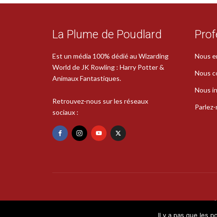
La Plume de Poudlard
Prof
Est un média 100% dédié au Wizarding
Nous e
World de JK Rowling : Harry Potter &
Nous c
Animaux Fantastiques.
Nous in
Retrouvez-nous sur les réseaux
Parlez
sociaux :
Il y a pas que les p