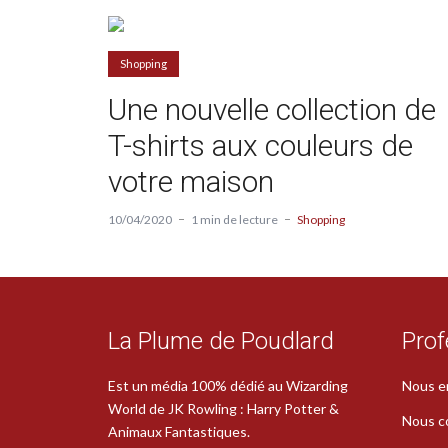
Shopping
Une nouvelle collection de
T-shirts aux couleurs de
votre maison
10/04/2020
1 min de lecture
Shopping
La Plume de Poudlard
Prof
Est un média 100% dédié au Wizarding
Nous e
World de JK Rowling : Harry Potter &
Nous c
Animaux Fantastiques.