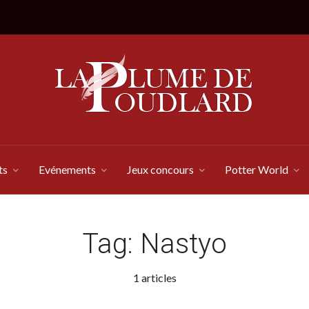
ts
Evénements
Jeux concours
Potter World
Tag:
Nastyo
1 articles