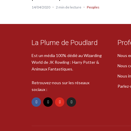
14/04/2020
2 min de lecture
Peoples
La Plume de Poudlard
Prof
Est un média 100% dédié au Wizarding
Nous e
World de JK Rowling : Harry Potter &
Nous c
Animaux Fantastiques.
Nous in
Retrouvez-nous sur les réseaux
Parlez
sociaux :