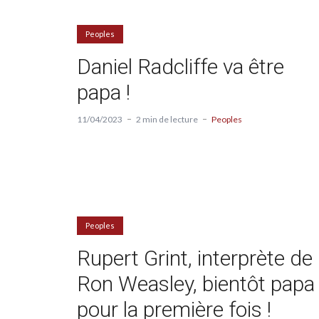
Peoples
Daniel Radcliffe va être
papa !
11/04/2023
2 min de lecture
Peoples
Peoples
Rupert Grint, interprète de
Ron Weasley, bientôt papa
pour la première fois !