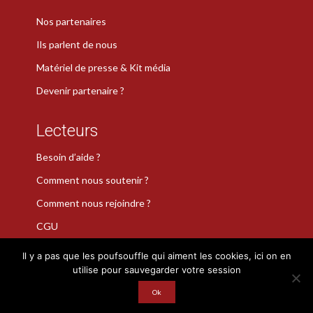
Nos partenaires
Ils parlent de nous
Matériel de presse & Kit média
Devenir partenaire ?
Lecteurs
Besoin d’aide ?
Comment nous soutenir ?
Comment nous rejoindre ?
CGU
Il y a pas que les poufsouffle qui aiment les cookies, ici on en
utilise pour sauvegarder votre session
La Plume de Poudlard est une marque déposée · Copyright 2026
Ok
· Tous droits réservés