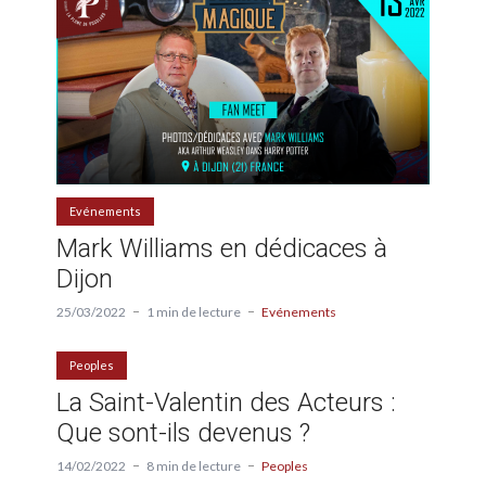
Evénements
Mark Williams en dédicaces à
Dijon
25/03/2022
1 min de lecture
Evénements
Peoples
La Saint-Valentin des Acteurs :
Que sont-ils devenus ?
14/02/2022
8 min de lecture
Peoples