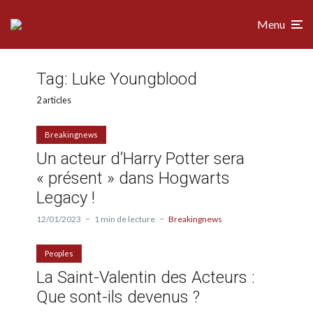
Menu
Tag:
Luke Youngblood
2 articles
Breakingnews
Un acteur d’Harry Potter sera
« présent » dans Hogwarts
Legacy !
12/01/2023
1 min de lecture
Breakingnews
Peoples
La Saint-Valentin des Acteurs :
Que sont-ils devenus ?