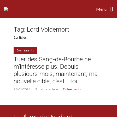
Menu
Tag:
Lord Voldemort
1 articles
Evénements
Tuer des Sang-de-Bourbe ne
m’intéresse plus. Depuis
plusieurs mois, maintenant, ma
nouvelle cible, c’est… toi.
25/01/2024
2 min de lecture
Evénements
La Plume de Poudlard