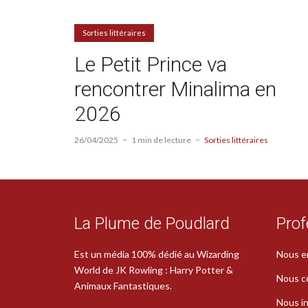
Sorties littéraires
Le Petit Prince va
rencontrer Minalima en
2026
26/04/2025
1 min de lecture
Sorties littéraires
La Plume de Poudlard
Prof
Est un média 100% dédié au Wizarding
Nous e
World de JK Rowling : Harry Potter &
Nous c
Animaux Fantastiques.
Nous in