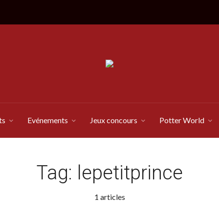
ts
Evénements
Jeux concours
Potter World
Tag:
lepetitprince
1 articles