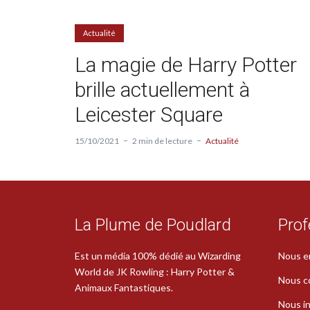
Actualité
La magie de Harry Potter
brille actuellement à
Leicester Square
15/10/2021
2 min de lecture
Actualité
La Plume de Poudlard
Prof
Est un média 100% dédié au Wizarding
Nous e
World de JK Rowling : Harry Potter &
Nous c
Animaux Fantastiques.
Nous in