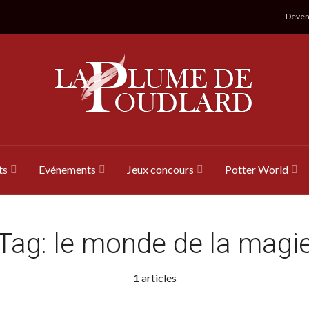
Devene
ts
Evénements
Jeux concours
Potter World
Tag:
le monde de la magi
1 articles