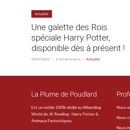
Actualité
Une galette des Rois
spéciale Harry Potter,
disponible dès à présent !
03/01/2022
1 min de lecture
Actualité
La Plume de Poudlard
Prof
Est un média 100% dédié au Wizarding
Nous e
World de JK Rowling : Harry Potter &
Nous c
Animaux Fantastiques.
Nous in