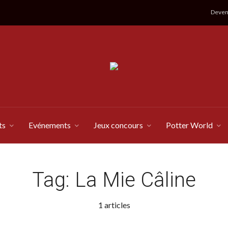
Devene
ts
Evénements
Jeux concours
Potter World
Tag:
La Mie Câline
1 articles