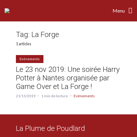
Menu
Tag:
La Forge
1 articles
Evénements
Le 23 nov 2019: Une soirée Harry
Potter à Nantes organisée par
Game Over et La Forge !
21/11/2019
1 min de lecture
Evénements
La Plume de Poudlard