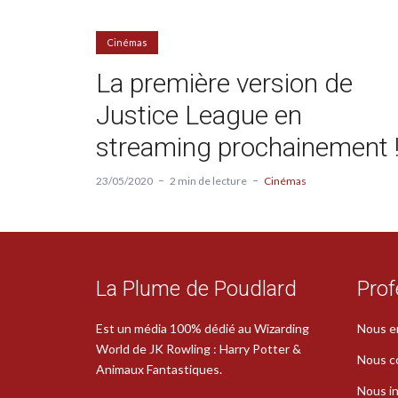
Cinémas
La première version de
Justice League en
streaming prochainement 
23/05/2020
2 min de lecture
Cinémas
La Plume de Poudlard
Prof
Est un média 100% dédié au Wizarding
Nous e
World de JK Rowling : Harry Potter &
Nous c
Animaux Fantastiques.
Nous in