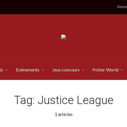
Devene
ts
Evénements
Jeux concours
Potter World
Tag:
Justice League
1 articles