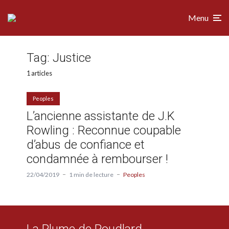
Menu
Tag:
Justice
1 articles
Peoples
L’ancienne assistante de J.K
Rowling : Reconnue coupable
d’abus de confiance et
condamnée à rembourser !
22/04/2019
1 min de lecture
Peoples
La Plume de Poudlard