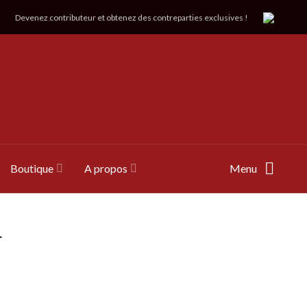
Devenez contributeur et obtenez des contreparties exclusives !
Boutique
A propos
Menu
r