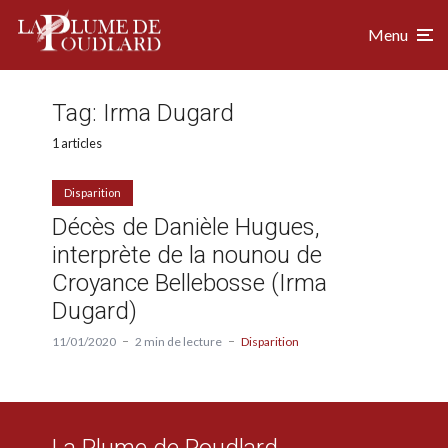
Menu
Tag:
Irma Dugard
1 articles
Disparition
Décès de Danièle Hugues,
interprète de la nounou de
Croyance Bellebosse (Irma
Dugard)
11/01/2020
2 min de lecture
Disparition
La Plume de Poudlard