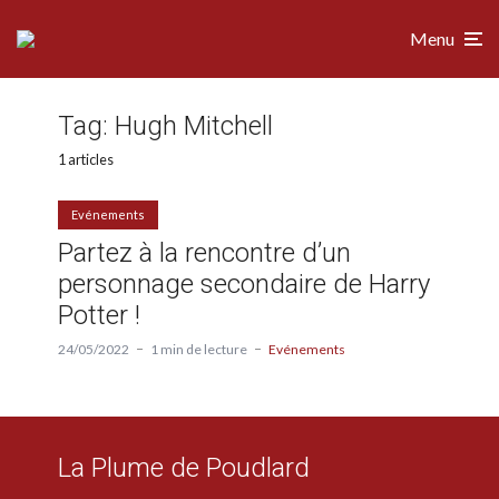
Menu
Tag:
Hugh Mitchell
1 articles
Evénements
Partez à la rencontre d’un
personnage secondaire de Harry
Potter !
24/05/2022
1 min de lecture
Evénements
La Plume de Poudlard