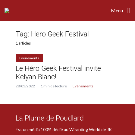
Menu
Tag:
Hero Geek Festival
1 articles
Evénements
Le Héro Geek Festival invite
Kelyan Blanc!
28/05/2022
1 min de lecture
Evénements
La Plume de Poudlard
Est un média 100% dédié au Wizarding World de JK