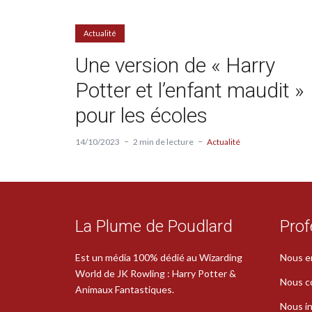
Actualité
Une version de « Harry
Potter et l’enfant maudit »
pour les écoles
14/10/2023
2 min de lecture
Actualité
La Plume de Poudlard
Prof
Est un média 100% dédié au Wizarding
Nous e
World de JK Rowling : Harry Potter &
Nous c
Animaux Fantastiques.
Nous in