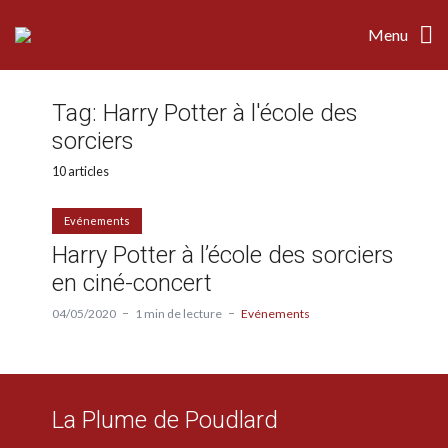
Menu
Tag:
Harry Potter à l'école des
sorciers
10 articles
Evénements
Harry Potter à l’école des sorciers
en ciné-concert
04/05/2020
1 min de lecture
Evénements
La Plume de Poudlard