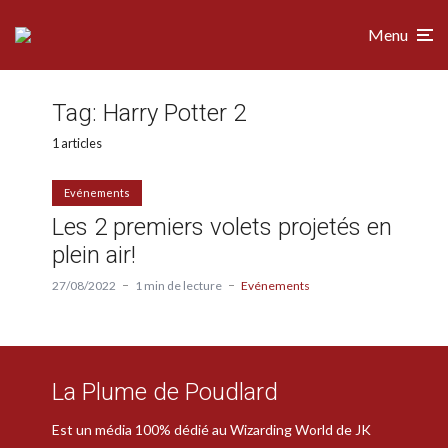
Menu
Tag:
Harry Potter 2
1 articles
Evénements
Les 2 premiers volets projetés en
plein air!
27/08/2022
1 min de lecture
Evénements
La Plume de Poudlard
Est un média 100% dédié au Wizarding World de JK