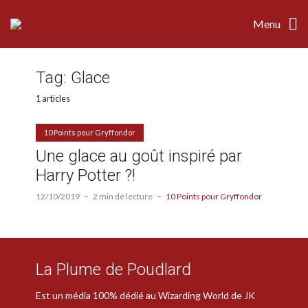
Menu
Tag:
Glace
1 articles
10 Points pour Gryffondor
Une glace au goût inspiré par
Harry Potter ?!
12/10/2019
2 min de lecture
10 Points pour Gryffondor
La Plume de Poudlard
Est un média 100% dédié au Wizarding World de JK