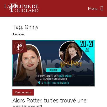
Menu
Tag:
Ginny
1 articles
Evénements
Alors Potter, tu t’es trouvé une