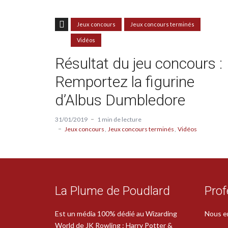
Jeux concours
Jeux concours terminés
Vidéos
Résultat du jeu concours :
Remportez la figurine
d’Albus Dumbledore
31/01/2019
1 min de lecture
Jeux concours
Jeux concours terminés
Vidéos
La Plume de Poudlard
Prof
Est un média 100% dédié au Wizarding
Nous e
World de JK Rowling : Harry Potter &