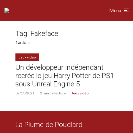
Menu
Tag:
Fakeface
1 articles
Jeux vidéo
Un développeur indépendant
recrée le jeu Harry Potter de PS1
sous Unreal Engine 5
02/11/2021
2 min de lecture
Jeux vidéo
La Plume de Poudlard