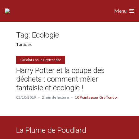
Menu
Tag:
Ecologie
1 articles
10 Points pour Gryffondor
Harry Potter et la coupe des
déchets : comment mêler
fantaisie et écologie !
03/10/2019
2 min de lecture
10 Points pour Gryffondor
La Plume de Poudlard