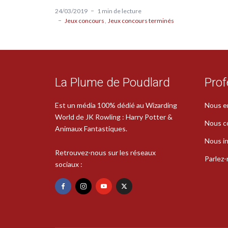
24/03/2019
1 min de lecture
Jeux concours
Jeux concours terminés
La Plume de Poudlard
Prof
Est un média 100% dédié au Wizarding
Nous e
World de JK Rowling : Harry Potter &
Nous c
Animaux Fantastiques.
Nous in
Retrouvez-nous sur les réseaux
Parlez
sociaux :