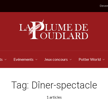
Devene
ts
Evénements
Jeux concours
Potter World
Tag:
Dîner-spectacle
1 articles