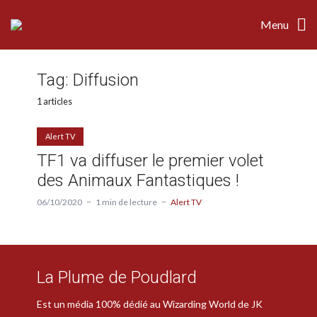
Menu
Tag:
Diffusion
1 articles
Alert TV
TF1 va diffuser le premier volet
des Animaux Fantastiques !
06/10/2020
1 min de lecture
Alert TV
La Plume de Poudlard
Est un média 100% dédié au Wizarding World de JK