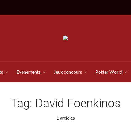
ts
Evénements
Jeux concours
Potter World
Tag:
David Foenkinos
1 articles