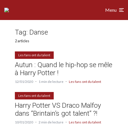
Menu
Tag:
Danse
2 articles
Les fans ont du talent
Autun : Quand le hip-hop se mêle
à Harry Potter !
12/01/2020
1 min de lecture
Les fans ont du talent
Les fans ont du talent
Harry Potter VS Draco Malfoy
dans “Brintain’s got talent” ?!
10/01/2020
2 min de lecture
Les fans ont du talent