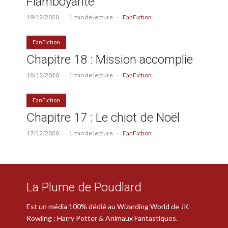
Flamboyante
19/12/2020
1 min de lecture
FanFiction
FanFiction
Chapitre 18 : Mission accomplie
18/12/2020
1 min de lecture
FanFiction
FanFiction
Chapitre 17 : Le chiot de Noël
17/12/2020
1 min de lecture
FanFiction
La Plume de Poudlard
Est un média 100% dédié au Wizarding World de JK
Rowling : Harry Potter & Animaux Fantastiques.