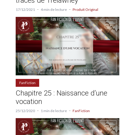
traces de Trelawney
17/12/2021
4 min de lecture
Produit Original
FanFiction
Chapitre 25 : Naissance d’une
vocation
25/12/2020
1 min de lecture
FanFiction