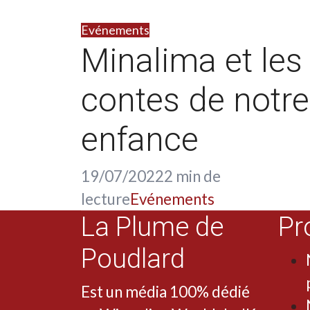
Evénements
Minalima et les
contes de notre
enfance
19/07/2022
2 min de
lecture
Evénements
La Plume de
Pr
Poudlard
Est un média 100% dédié