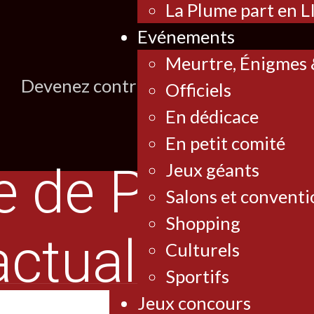
La Plume part en L
Evénements
Meurtre, Énigmes &
Devenez contributeur et obtenez des 
Officiels
En dédicace
En petit comité
Jeux géants
Salons et conventi
Shopping
Culturels
Sportifs
Jeux concours