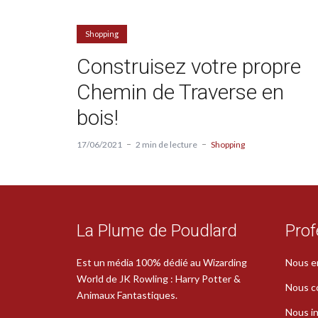
Shopping
Construisez votre propre
Chemin de Traverse en
bois!
17/06/2021
2 min de lecture
Shopping
La Plume de Poudlard
Prof
Est un média 100% dédié au Wizarding
Nous e
World de JK Rowling : Harry Potter &
Nous c
Animaux Fantastiques.
Nous in