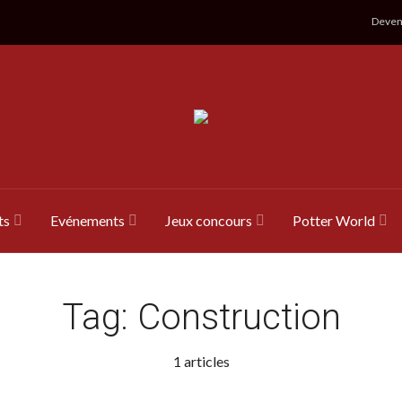
Devene
ts
Evénements
Jeux concours
Potter World
Tag:
Construction
1 articles