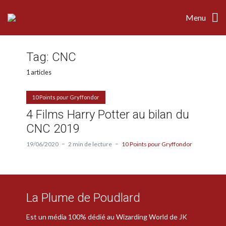
Menu
Tag:
CNC
1 articles
10 Points pour Gryffondor
4 Films Harry Potter au bilan du
CNC 2019
19/06/2020
2 min de lecture
10 Points pour Gryffondor
La Plume de Poudlard
Est un média 100% dédié au Wizarding World de JK