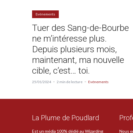
Evénements
Tuer des Sang-de-Bourbe
ne m’intéresse plus.
Depuis plusieurs mois,
maintenant, ma nouvelle
cible, c’est… toi.
25/01/2024
2 min de lecture
Evénements
La Plume de Poudlard
Prof
Est un média 100% dédié au Wizarding
Nous e