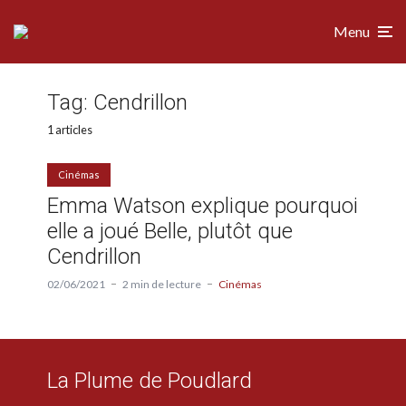
Menu
Tag:
Cendrillon
1 articles
Cinémas
Emma Watson explique pourquoi
elle a joué Belle, plutôt que
Cendrillon
02/06/2021
2 min de lecture
Cinémas
La Plume de Poudlard