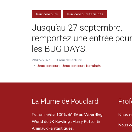
Jeux concours
Jeux concours terminés
Jusqu’au 27 septembre,
remportez une entrée pou
les BUG DAYS.
20/09/2021
1 min de lecture
Jeux concours
Jeux concours terminés
La Plume de Poudlard
Prof
Est un média 100% dédié au Wizarding
Nous e
World de JK Rowling : Harry Potter &
Nous c
Animaux Fantastiques.