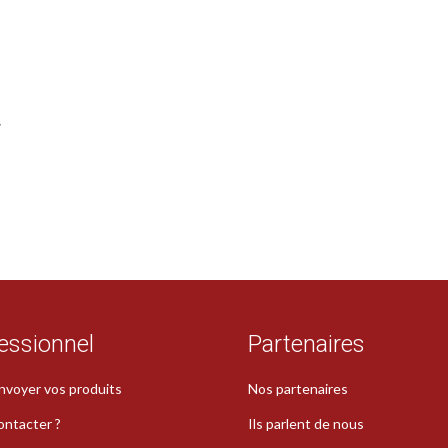
r
essionnel
Partenaires
nvoyer vos produits
Nos partenaires
ontacter ?
Ils parlent de nous