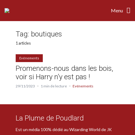
Menu
Tag:
boutiques
1 articles
Evénements
Promenons-nous dans les bois,
voir si Harry n’y est pas !
29/11/2023
1 min de lecture
Evénements
La Plume de Poudlard
Est un média 100% dédié au Wizarding World de JK