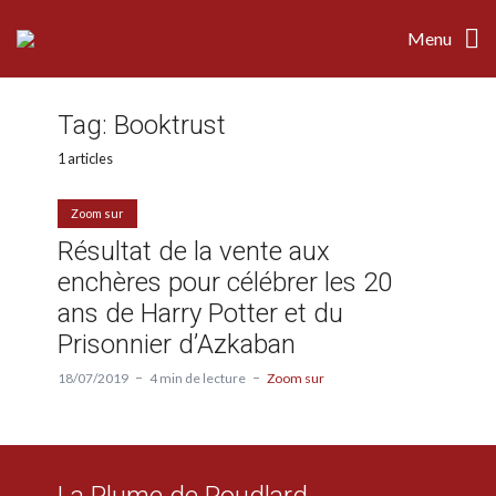
Menu
Tag:
Booktrust
1 articles
Zoom sur
Résultat de la vente aux
enchères pour célébrer les 20
ans de Harry Potter et du
Prisonnier d’Azkaban
18/07/2019
4 min de lecture
Zoom sur
La Plume de Poudlard