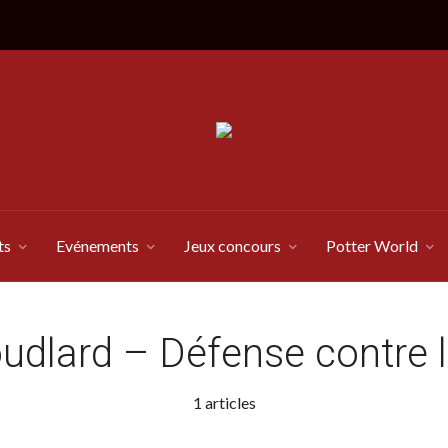
ts
Evénements
Jeux concours
Potter World
oudlard – Défense contre 
1 articles