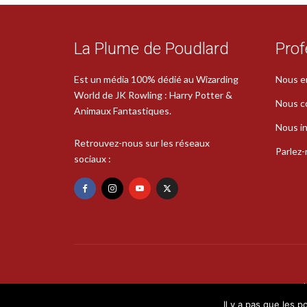
La Plume de Poudlard
Prof
Est un média 100% dédié au Wizarding
Nous e
World de JK Rowling : Harry Potter &
Nous c
Animaux Fantastiques.
Nous in
Retrouvez-nous sur les réseaux
Parlez
sociaux :
Il y a pas que les p