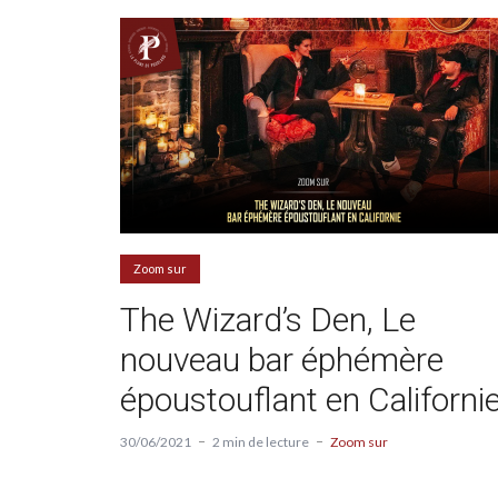
Zoom sur
The Wizard’s Den, Le
nouveau bar éphémère
époustouflant en Californi
30/06/2021
2 min de lecture
Zoom sur