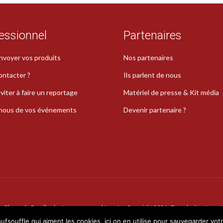
essionnel
Partenaires
nvoyer vos produits
Nos partenaires
ontacter ?
Ils parlent de nous
viter à faire un reportage
Matériel de presse & Kit média
-nous de vos événements
Devenir partenaire ?
La Plume de Poudlard est une marque déposée · Copyright 2026 · Tous droits réservé
oufsouffle qui aiment les cookies, ici on en utilise pour sauvegarder vot