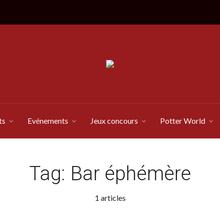
ts
Evénements
Jeux concours
Potter World
Tag:
Bar éphémère
1 articles