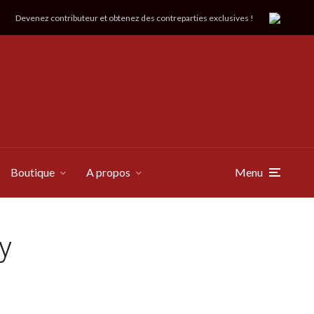
Devenez contributeur et obtenez des contreparties exclusives !
Boutique
A propos
Menu
y