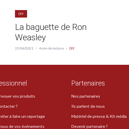
DIY
La baguette de Ron
Weasley
23/06/2021
4 min de lecture
DIY
essionnel
Partenaires
nvoyer vos produits
Nos partenaires
ontacter ?
Ils parlent de nous
viter à faire un reportage
Matériel de presse & Kit média
-nous de vos événements
Devenir partenaire ?