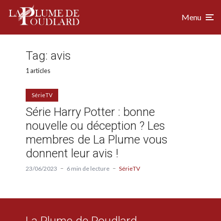
Menu
Tag:
avis
1 articles
SérieTV
Série Harry Potter : bonne
nouvelle ou déception ? Les
membres de La Plume vous
donnent leur avis !
23/06/2023
6 min de lecture
SérieTV
La Plume de Poudlard