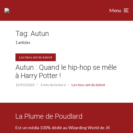
Menu
Tag:
Autun
1 articles
Les fans ont du talent
Autun : Quand le hip-hop se mêle
à Harry Potter !
12/01/2020
1 min de lecture
Les fans ont du talent
La Plume de Poudlard
Est un média 100% dédié au Wizarding World de JK