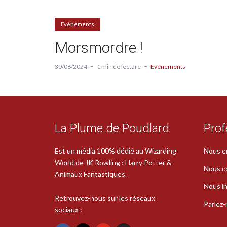
Evénements
Morsmordre !
30/06/2024
1 min de lecture
Evénements
La Plume de Poudlard
Prof
Est un média 100% dédié au Wizarding
Nous e
World de JK Rowling : Harry Potter &
Nous c
Animaux Fantastiques.
Nous in
Retrouvez-nous sur les réseaux
Parlez
sociaux :