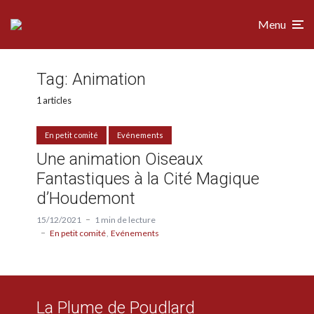
Menu
Tag:
Animation
1 articles
En petit comité
Evénements
Une animation Oiseaux
Fantastiques à la Cité Magique
d’Houdemont
15/12/2021
1 min de lecture
En petit comité
Evénements
La Plume de Poudlard