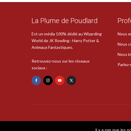
La Plume de Poudlard
Prof
Est un média 100% dédié au Wizarding
Nous e
World de JK Rowling : Harry Potter &
Nous c
Animaux Fantastiques.
Nous in
Retrouvez-nous sur les réseaux
Parlez
sociaux :
Il y a pas que les p