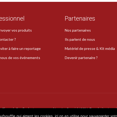
essionnel
Partenaires
nvoyer vos produits
Nos partenaires
ontacter ?
Ils parlent de nous
viter à faire un reportage
Matériel de presse & Kit média
-nous de vos événements
Devenir partenaire ?
La Plume de Poudlard est une marque déposée · Copyright 2026 · Tous droits réservé
oufsouffle qui aiment les cookies, ici on en utilise pour sauvegarder vot