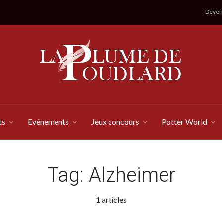
Devene
ts
Evénements
Jeux concours
Potter World
Tag:
Alzheimer
1 articles