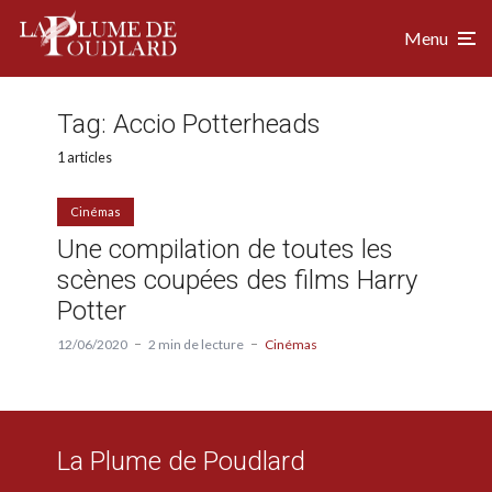
Menu
Tag:
Accio Potterheads
1 articles
Cinémas
Une compilation de toutes les
scènes coupées des films Harry
Potter
12/06/2020
2 min de lecture
Cinémas
La Plume de Poudlard